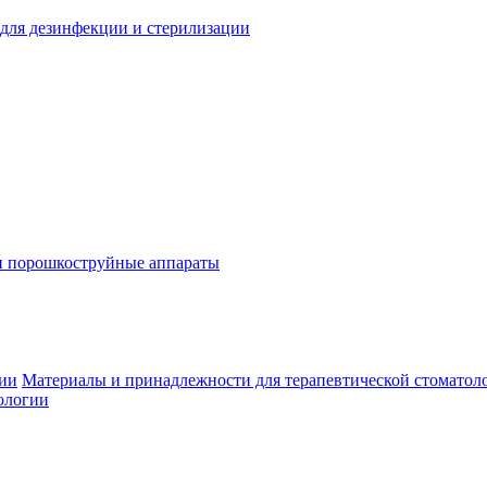
для дезинфекции и стерилизации
и порошкоструйные аппараты
гии
Материалы и принадлежности для терапевтической стоматол
ологии