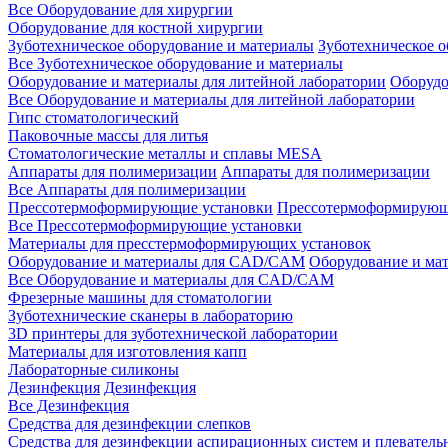
Все Оборудование для хирургии
Оборудование для костной хирургии
Зуботехническое оборудование и материалы
Зуботехническое 
Все Зуботехническое оборудование и материалы
Оборудование и материалы для литейной лаборатории
Оборудо
Все Оборудование и материалы для литейной лаборатории
Гипс стоматологический
Паковочные массы для литья
Стоматологические металлы и сплавы MESA
Аппараты для полимеризации
Аппараты для полимеризации
Все Аппараты для полимеризации
Прессотермоформирующие установки
Прессотермоформирующ
Все Прессотермоформирующие установки
Материалы для пресстермоформирующих установок
Оборудование и материалы для CAD/CAM
Оборудование и м
Все Оборудование и материалы для CAD/CAM
Фрезерные машины для стоматологии
Зуботехнические сканеры в лабораторию
3D принтеры для зуботехнической лаборатории
Материалы для изготовления капп
Лабораторные силиконы
Дезинфекция
Дезинфекция
Все Дезинфекция
Средства для дезинфекции слепков
Средства для дезинфекции аспирационных систем и плеватель