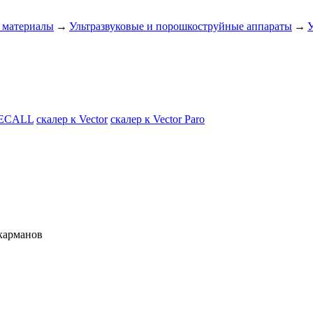
 материалы
→
Ультразвуковые и порошкоструйные аппараты
→
У
RECALL
скалер к Vector
скалер к Vector Paro
карманов