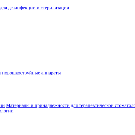
для дезинфекции и стерилизации
и порошкоструйные аппараты
гии
Материалы и принадлежности для терапевтической стоматол
ологии