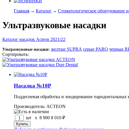
Главная
→
Каталог
→
Стоматологическое оборудование и
Ультразвуковые насадки
Каталог насадок Acteon 2021/22
желтые SUPRA
серые PARO
черные 
Ультразвуковые насадки:
Сортировать:
по популярности
по цене
по названию
Насадка №10P
Поддесневая обработка и зондирование пародонтальных 
Производитель: ACTEON
шт x
8 900
8 010
₽