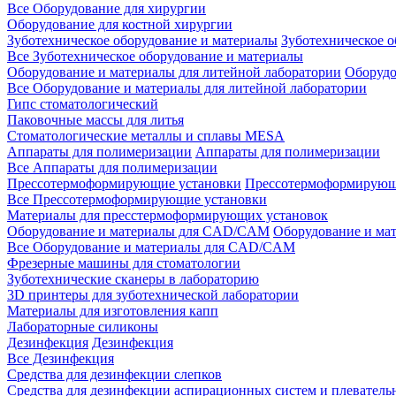
Все Оборудование для хирургии
Оборудование для костной хирургии
Зуботехническое оборудование и материалы
Зуботехническое 
Все Зуботехническое оборудование и материалы
Оборудование и материалы для литейной лаборатории
Оборудо
Все Оборудование и материалы для литейной лаборатории
Гипс стоматологический
Паковочные массы для литья
Стоматологические металлы и сплавы MESA
Аппараты для полимеризации
Аппараты для полимеризации
Все Аппараты для полимеризации
Прессотермоформирующие установки
Прессотермоформирующ
Все Прессотермоформирующие установки
Материалы для пресстермоформирующих установок
Оборудование и материалы для CAD/CAM
Оборудование и м
Все Оборудование и материалы для CAD/CAM
Фрезерные машины для стоматологии
Зуботехнические сканеры в лабораторию
3D принтеры для зуботехнической лаборатории
Материалы для изготовления капп
Лабораторные силиконы
Дезинфекция
Дезинфекция
Все Дезинфекция
Средства для дезинфекции слепков
Средства для дезинфекции аспирационных систем и плеватель